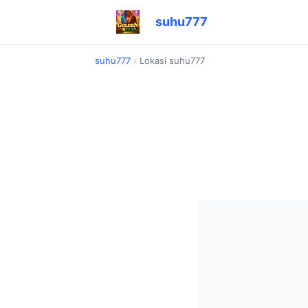
suhu777
suhu777
›
Lokasi suhu777