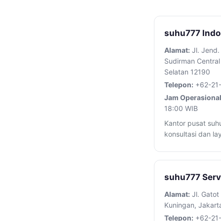
suhu777 Indo
Alamat:
Jl. Jend.
Sudirman Central 
Selatan 12190
Telepon:
+62-21
Jam Operasional
18:00 WIB
Kantor pusat suh
konsultasi dan l
suhu777 Serv
Alamat:
Jl. Gatot
Kuningan, Jakart
Telepon:
+62-21