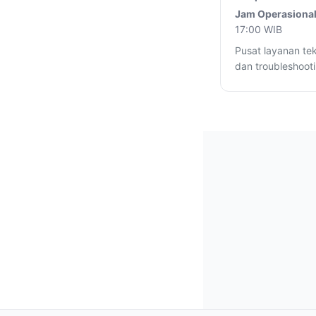
Jam Operasional
17:00 WIB
Pusat layanan tek
dan troubleshooti