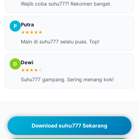
Wajib coba suhu777! Rekomen banget.
Putra
P
★
★
★
★
★
Main di suhu777 selalu puas. Top!
Dewi
D
★
★
★
★
☆
Suhu777 gampang. Sering menang kok!
Download suhu777 Sekarang