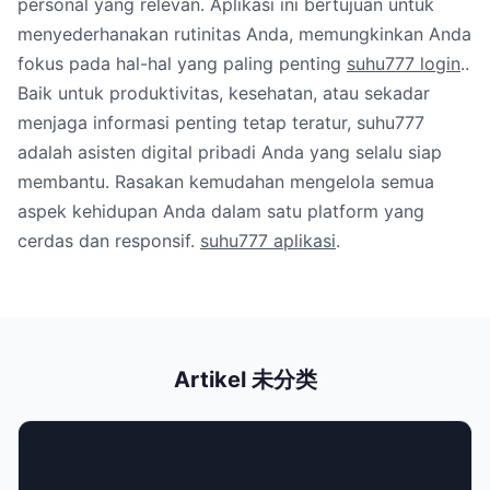
personal yang relevan. Aplikasi ini bertujuan untuk
menyederhanakan rutinitas Anda, memungkinkan Anda
fokus pada hal-hal yang paling penting
suhu777 login
..
Baik untuk produktivitas, kesehatan, atau sekadar
menjaga informasi penting tetap teratur, suhu777
adalah asisten digital pribadi Anda yang selalu siap
membantu. Rasakan kemudahan mengelola semua
aspek kehidupan Anda dalam satu platform yang
cerdas dan responsif.
suhu777 aplikasi
.
Artikel 未分类