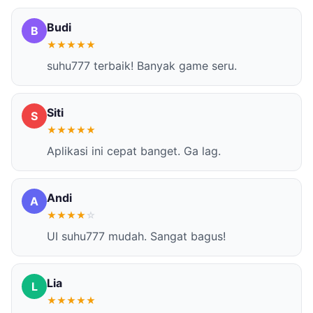
Budi
B
★
★
★
★
★
suhu777 terbaik! Banyak game seru.
Siti
S
★
★
★
★
★
Aplikasi ini cepat banget. Ga lag.
Andi
A
★
★
★
★
☆
UI suhu777 mudah. Sangat bagus!
Lia
L
★
★
★
★
★