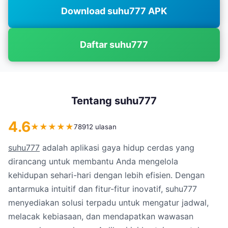
Download suhu777 APK
Daftar suhu777
Tentang suhu777
4.6
★
★
★
★
★
78912 ulasan
suhu777
adalah aplikasi gaya hidup cerdas yang
dirancang untuk membantu Anda mengelola
kehidupan sehari-hari dengan lebih efisien. Dengan
antarmuka intuitif dan fitur-fitur inovatif, suhu777
menyediakan solusi terpadu untuk mengatur jadwal,
melacak kebiasaan, dan mendapatkan wawasan