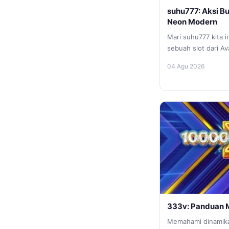
suhu777: Aksi B
Neon Modern
Mari suhu777 kita i
sebuah slot dari 
pesona mesin buah 
04 Agu 2026
333v: Panduan M
Memahami dinamika 