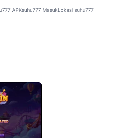
u777 APK
suhu777 Masuk
Lokasi suhu777