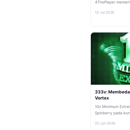
4ThePlayer memerlu
terhadap mekanika v
10 Jul 2026
sekuel, game ini...
333v: Membedah
Vortex
10x Minimum Extrem
Spinberry pada kons
khusus bagi pemai
22 Jun 2026