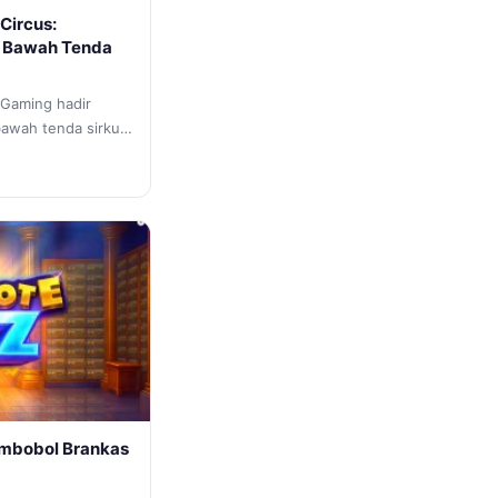
Circus:
i Bawah Tenda
 Gaming hadir
bawah tenda sirkus
pada...
embobol Brankas