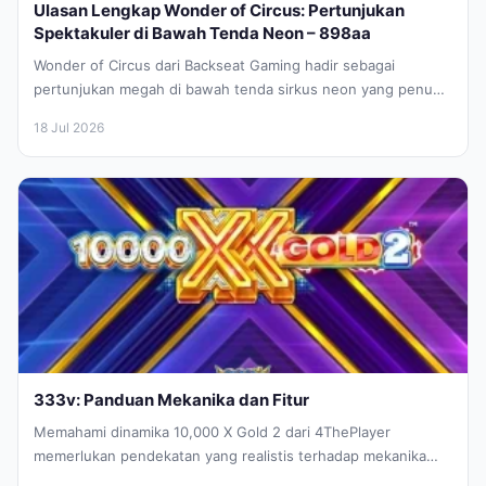
Ulasan Lengkap Wonder of Circus: Pertunjukan
Spektakuler di Bawah Tenda Neon – 898aa
Wonder of Circus dari Backseat Gaming hadir sebagai
pertunjukan megah di bawah tenda sirkus neon yang penuh
warna. Dirilis pada...
18 Jul 2026
333v: Panduan Mekanika dan Fitur
Memahami dinamika 10,000 X Gold 2 dari 4ThePlayer
memerlukan pendekatan yang realistis terhadap mekanika
volatilitas tinggi. Sebagai sekuel, game ini...