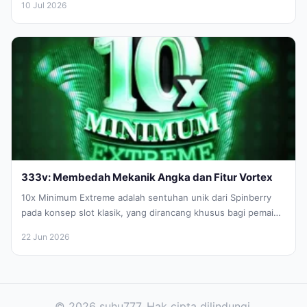
10 Jul 2026
333v: Membedah Mekanik Angka dan Fitur Vortex
10x Minimum Extreme adalah sentuhan unik dari Spinberry
pada konsep slot klasik, yang dirancang khusus bagi pemain
yang menyukai mekanisme...
22 Jun 2026
© 2026 suhu777. Hak cipta dilindungi.